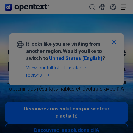
Page d'accueil d'OpenText.
Rechercher OpenTe
Choisissez votre
Aff
It looks like you are visiting from
Gestion sécurisée de
another region. Would you like to
switch to
United States (English)
?
l'information pour l'IA
View our full list of available
regions
Contrôlez les informations de votre entreprise pour
obtenir des résultats fiables et évolutifs avec l'IA
Découvrez nos solutions par secteur
d'activité
Découvrez les solutions d'IA