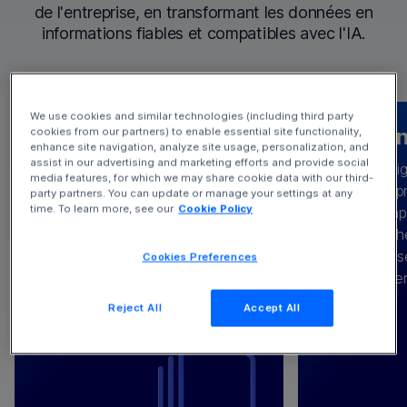
de l'entreprise, en transformant les données en
informations fiables et compatibles avec l'IA.
We use cookies and similar technologies (including third party
Préparez-vous à l'IA
IA e
cookies from our partners) to enable essential site functionality,
enhance site navigation, analyze site usage, personalization, and
assist in our advertising and marketing efforts and provide social
Notre technologie et nos
Une intell
media features, for which we may share cookie data with our third-
En connectant les bonnes
services vous permettent de
votre entrepr
party partners. You can update or manage your settings at any
données à partir des bons
Concevez e
time. To learn more, see our
Cookie Policy
découvrir et de préparer vos
de travail a
systèmes, nous alimentons votre
personnalis
données, d'en assurer la
les tâc
avec des intégrations
moteur d'IA
les rôles
gouvernance et de tirer parti de
automatis
Cookies Preferences
pertinentes en rassemblant des
peut vous
garde-fous et de cadres de
per
ensembles de données
aider à rec
conformité intégrés.
Reject All
Accept All
provenant de différentes
accomplir vo
applications et clouds, y compris
couche d'inf
CRM, ERP, chaîne
contenu 
d'approvisionnement, gestion de
⟶
contenu, et plus encore.