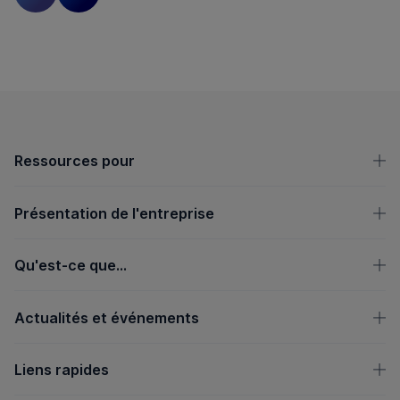
Diapositive précédente
Diapositive suivante
Pied de page OpenText
Ressources pour
Présentation de l'entreprise
Qu'est-ce que...
Actualités et événements
Liens rapides