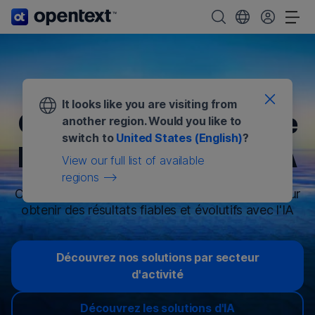
Page d'accueil d'OpenText.
Rechercher OpenTe
Choisissez votre
Aff
It looks like you are visiting from
Gestion sécurisée de
another region. Would you like to
switch to
United States (English)
?
l'information pour l'IA
View our full list of available
regions
Contrôlez les informations de votre entreprise pour
obtenir des résultats fiables et évolutifs avec l'IA
Découvrez nos solutions par secteur
d'activité
Découvrez les solutions d'IA